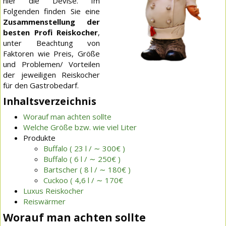
hier die Devise. Im
Folgenden finden Sie eine
Zusammenstellung der
besten Profi Reiskocher
,
unter Beachtung von
Faktoren wie Preis, Größe
und Problemen/ Vorteilen
der jeweiligen Reiskocher
für den Gastrobedarf.
Inhaltsverzeichnis
Worauf man achten sollte
Welche Größe bzw. wie viel Liter
Produkte
Buffalo ( 23 l / ∼ 300€ )
Buffalo ( 6 l / ∼ 250€ )
Bartscher ( 8 l / ∼ 180€ )
Cuckoo ( 4,6 l / ∼ 170€
Luxus Reiskocher
Reiswärmer
Worauf man achten sollte