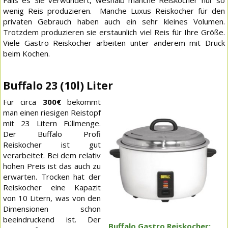
Falls es Sie verwundert, weshalb manche Reiskocher nur so
wenig Reis produzieren. Manche Luxus Reiskocher für den
privaten Gebrauch haben auch ein sehr kleines Volumen.
Trotzdem produzieren sie erstaunlich viel Reis für Ihre Größe.
Viele Gastro Reiskocher arbeiten unter anderem mit Druck
beim Kochen.
Buffalo 23 (10l) Liter
Für circa
300€
bekommt
man einen riesigen Reistopf
mit 23 Litern Füllmenge.
Der Buffalo Profi
Reiskocher ist gut
verarbeitet. Bei dem relativ
hohen Preis ist das auch zu
erwarten. Trocken hat der
Reiskocher eine Kapazit
von 10 Litern, was von den
Dimensionen schon
beeindruckend ist. Der
Buffalo Gastro Reiskocher: