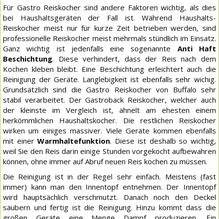
Für Gastro Reiskocher sind andere Faktoren wichtig, als dies
bei Haushaltsgeräten der Fall ist. Während Haushalts-
Reiskocher meist nur für kurze Zeit betrieben werden, sind
professionelle Reiskocher meist mehrmals stündlich im Einsatz.
Ganz wichtig ist jedenfalls eine sogenannte
Anti Haft
Beschichtung
. Diese verhindert, dass der Reis nach dem
Kochen kleben bleibt. Eine Beschichtung erleichtert auch die
Reinigung der Geräte. Langlebigkeit ist ebenfalls sehr wichig.
Grundsätzlich sind die Gastro Reiskocher von Buffalo sehr
stabil verarbeitet. Der Gastroback Reiskocher, welcher auch
der kleinste im Vergleich ist, ähnelt am ehesten einem
herkömmlichen Haushaltskocher. Die restlichen Reiskocher
wirken um einiges massiver. Viele Geräte kommen ebenfalls
mit einer
Warmhaltefunktion
. Diese ist deshalb so wichtig,
weil Sie den Reis darin einige Stunden vorgekocht aufbewahren
können, ohne immer auf Abruf neuen Reis kochen zu müssen.
Die Reinigung ist in der Regel sehr einfach. Meistens (fast
immer) kann man den Innentopf entnehmen. Der Innentopf
wird hauptsächlich verschmutzt. Danach noch den Deckel
säubern und fertig ist die Reinigung. Hinzu kommt dass die
großen Geräte eine Menge Dampf produzieren. Ein