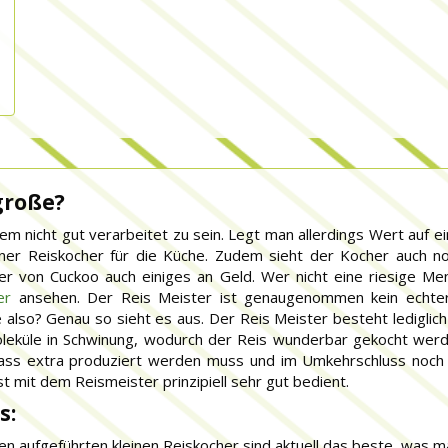
große?
m nicht gut verarbeitet zu sein. Legt man allerdings Wert auf ei
iner Reiskocher für die Küche. Zudem sieht der Kocher auch noc
er von Cuckoo auch einiges an Geld. Wer nicht eine riesige M
er
ansehen. Der Reis Meister ist genaugenommen kein echter 
e also? Genau so sieht es aus. Der Reis Meister besteht lediglich
leküle in Schwinung, wodurch der Reis wunderbar gekocht werd
, dass extra produziert werden muss und im Umkehrschluss noc
st mit dem Reismeister prinzipiell sehr gut bedient.
s:
en aufgeführten kleinen Reiskocher sind aktuell das beste, was ma