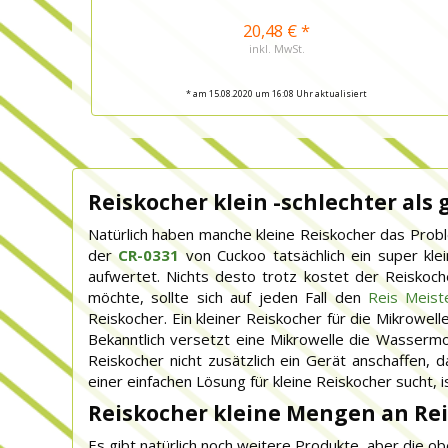
20,48 € *
inkl. MwSt.
* am 15.08.2020 um 16:08 Uhr aktualisiert
Reiskocher klein -schlechter als 
Natürlich haben manche kleine Reiskocher das Proble
der
CR-0331
von Cuckoo tatsächlich ein super kle
aufwertet. Nichts desto trotz kostet der Reiskoch
möchte, sollte sich auf jeden Fall den
Reis Meist
Reiskocher. Ein kleiner Reiskocher für die Mikrowell
Bekanntlich versetzt eine Mikrowelle die Wassermo
Reiskocher nicht zusätzlich ein Gerät anschaffen
einer einfachen Lösung für kleine Reiskocher sucht, i
Reiskocher kleine Mengen an Rei
Es gibt natürlich noch weitere Produkte, aber die ob